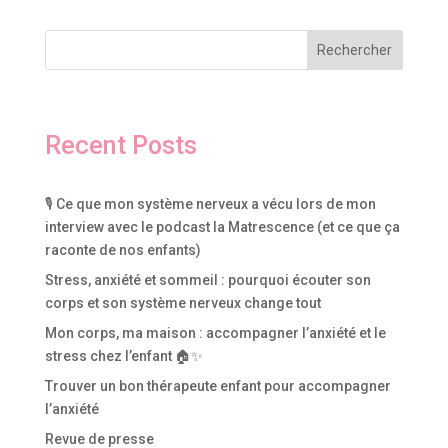
r
n
Rechercher
a
t
i
v
Recent Posts
e
:
🎙️ Ce que mon système nerveux a vécu lors de mon
interview avec le podcast la Matrescence (et ce que ça
raconte de nos enfants)
Stress, anxiété et sommeil : pourquoi écouter son
corps et son système nerveux change tout
Mon corps, ma maison : accompagner l’anxiété et le
stress chez l’enfant 🏠✨
Trouver un bon thérapeute enfant pour accompagner
l’anxiété
Revue de presse